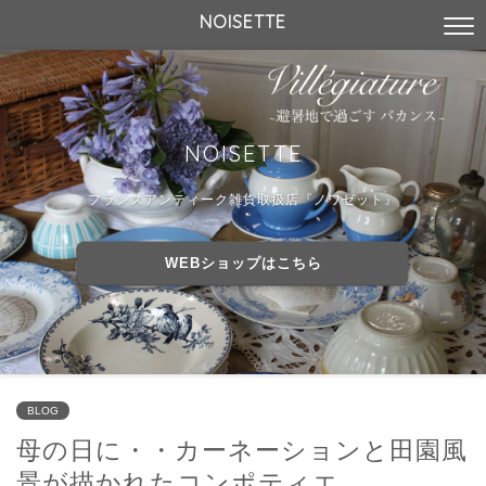
NOISETTE
NOISETTE
フランスアンティーク雑貨取扱店『ノワゼット』
WEBショップはこちら
BLOG
母の日に・・カーネーションと田園風
景が描かれたコンポティエ