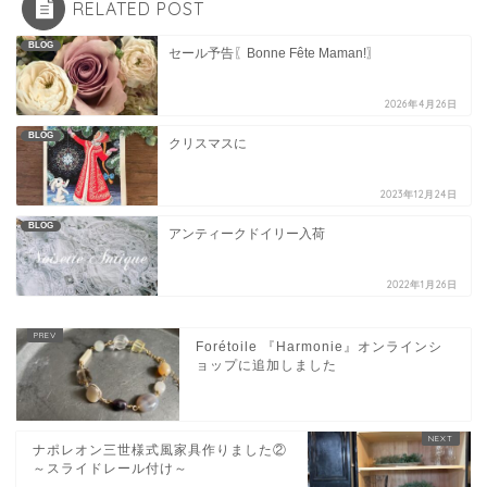
RELATED POST
BLOG
セール予告〖Bonne Fête Maman!〗
2026年4月26日
BLOG
クリスマスに
2023年12月24日
BLOG
アンティークドイリー入荷
2022年1月26日
Forétoile 『Harmonie』オンラインシ
ョップに追加しました
ナポレオン三世様式風家具作りました②
～スライドレール付け～