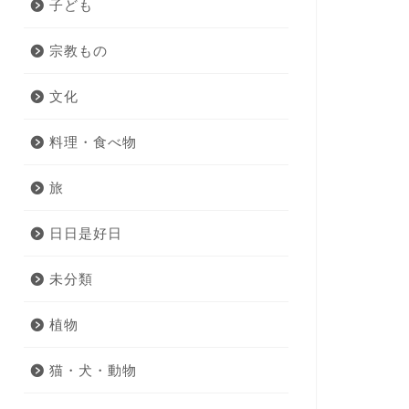
子ども
宗教もの
文化
料理・食べ物
旅
日日是好日
未分類
植物
猫・犬・動物