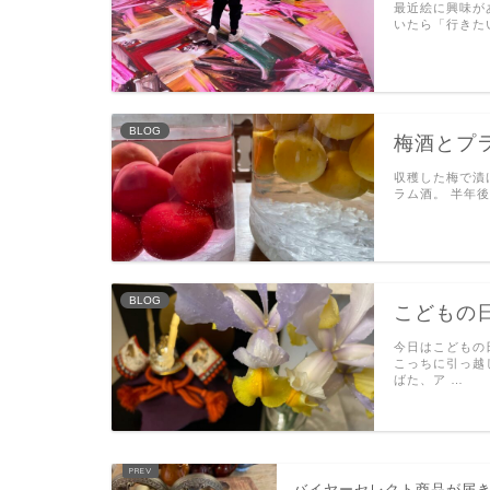
最近絵に興味が
いたら「行きたい
BLOG
梅酒とプ
収穫した梅で漬
ラム酒。 半年
BLOG
こどもの
今日はこどもの
こっちに引っ越
ばた、ア …
バイヤーセレクト商品が届