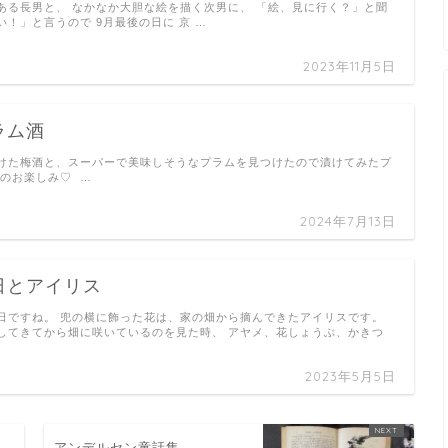
ある長男と、 なかなか大胆な絵を描く次男に、 「絵、見に行く？」と聞
！」と言うので 9月最後の日に 京 …
2023年11月5日
ラム酒
けた梅酒と、スーパーで美味しそうなプラムを見つけたので漬けてみたプ
後のお楽しみ♡ …
2024年7月13日
日とアイリス
日ですね。 兜の横に飾った花は、家の畑から摘んできたアイリスです。
してきてから畑に咲いているのを見た時、 アヤメ、花しょうぶ、かきつ
2023年5月5日
き
アンデルセン童話集