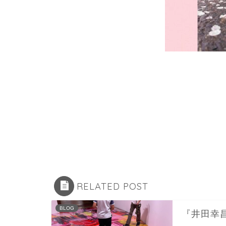
RELATED POST
BLOG
『井田幸