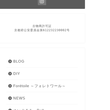
古物商許可証

京都府公安委員会第612232230002号
BLOG
DIY
Forétoile ～フォレトワール～
NEWS