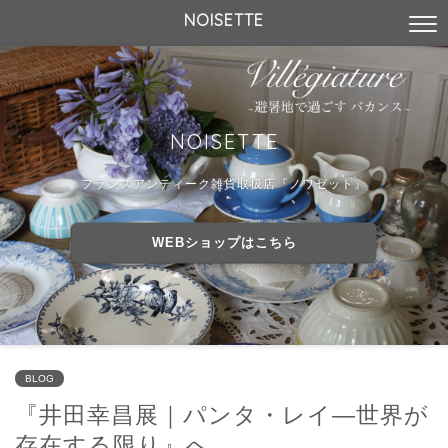
NOISETTE
NOISETTE
フランスアンティーク雑貨取扱店『ノワゼット』
WEBショップはこちら
BLOG
『井田幸昌展｜パンタ・レイ―世界が
存在する限り』へ