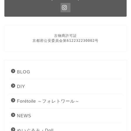
古物商許可証

京都府公安委員会第612232230002号
BLOG
DIY
Forétoile ～フォレトワール～
NEWS
ぬいぐるみ・Doll