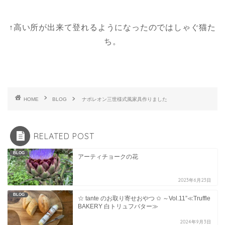
↑高い所が出来て登れるようになったのではしゃぐ猫た
ち。
HOME
BLOG
ナポレオン三世様式風家具作りました
RELATED POST
BLOG
アーティチョークの花
2023年6月23日
BLOG
☆ tante のお取り寄せおやつ ✩ ～Vol.11”≪Truffle
BAKERY 白トリュフバター≫
2024年9月3日