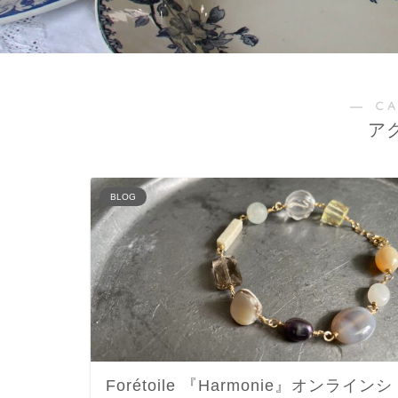
― C
ア
BLOG
Forétoile 『Harmonie』オンラインシ