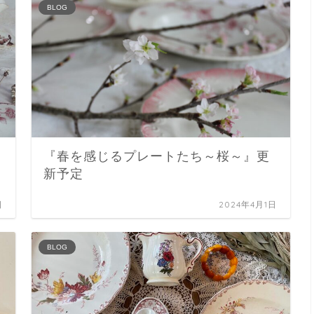
BLOG
『春を感じるプレートたち～桜～』更
新予定
日
2024年4月1日
BLOG