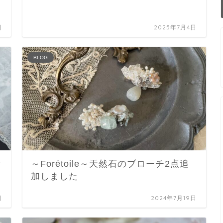
日
2025年7月4日
BLOG
セ
～Forétoile～天然石のブローチ2点追
加しました
日
2024年7月19日