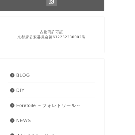
古物商許可証

京都府公安委員会第612232230002号
BLOG
DIY
Forétoile ～フォレトワール～
NEWS