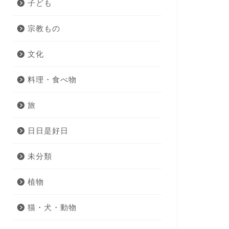
子ども
宗教もの
文化
料理・食べ物
旅
日日是好日
未分類
植物
猫・犬・動物