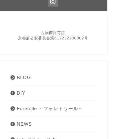
古物商許可証

京都府公安委員会第612232230002号
BLOG
DIY
Forétoile ～フォレトワール～
NEWS