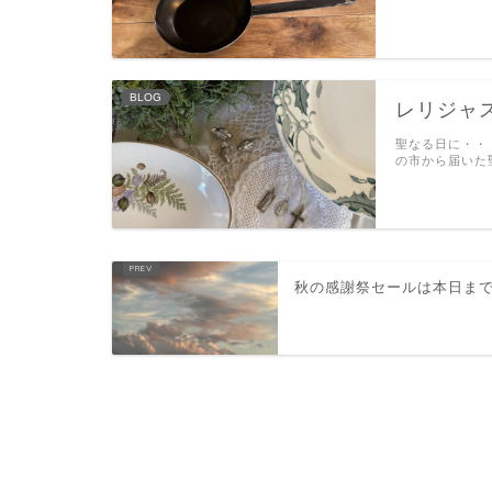
BLOG
レリジャ
聖なる日に・・
の市から届いた
秋の感謝祭セールは本日ま