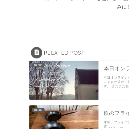
みに
RELATED POST
BLOG
本日オン
本日オンライン
いますが温かい
す。 まだまだあ
BLOG
鉄のフラ
昨年、フライパ
嬉しい。 …