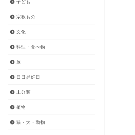
子ども
宗教もの
文化
料理・食べ物
旅
日日是好日
未分類
植物
猫・犬・動物