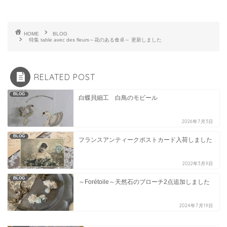
HOME
BLOG
特集 table avec des fleurs～花のある食卓～ 更新しました
RELATED POST
BLOG
白蝶貝細工 白鳥のモビール
2026年7月3日
BLOG
フランスアンティークポストカード入荷しました
2022年3月9日
BLOG
～Forétoile～天然石のブローチ2点追加しました
2024年7月19日