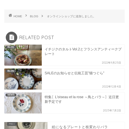
HOME
BLOG
オンラインショップに追加しました。
RELATED POST
BLOG
イチジクのタルトVol.2とフランスアンティークプ
レート
2022年9月25日
BLOG
SALEのお知らせと伝統工芸”猫つぐら”
2022年12月4日
NEWS
特集〖L'oiseau et la rose ～鳥とバラ～〗近日更
新予定です
2025年7月2日
絵になるプレートと枝変わりバラ